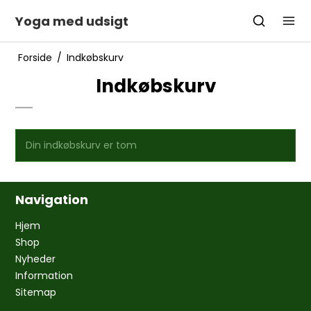
Yoga med udsigt
Forside
/
Indkøbskurv
Indkøbskurv
Din indkøbskurv er tom
Navigation
Hjem
Shop
Nyheder
Information
Sitemap