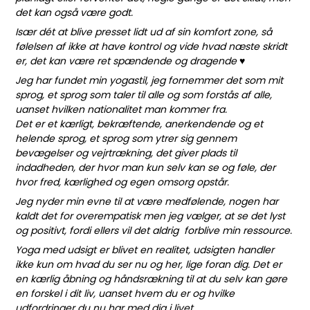
det kan også være godt.
Især dét at blive presset lidt ud af sin komfort zone, så
følelsen af ikke at have kontrol og vide hvad næste skridt
er, det kan være ret spændende og dragende ♥
Jeg har fundet min yogastil, jeg fornemmer det som mit
sprog, et sprog som taler til alle og som forstås af alle,
uanset hvilken nationalitet man kommer fra.
Det er et kærligt, bekræftende, anerkendende og et
helende sprog, et sprog som ytrer sig gennem
bevægelser og vejrtrækning, det giver plads til
indadheden, der hvor man kun selv kan se og føle, der
hvor fred, kærlighed og egen omsorg opstår.
Jeg nyder min evne til at være medfølende, nogen har
kaldt det for overempatisk men jeg vælger, at se det lyst
og positivt, fordi ellers vil det aldrig forblive min ressource.
Yoga med udsigt er blivet en realitet, udsigten handler
ikke kun om hvad du ser nu og her, lige foran dig. Det er
en kærlig åbning og håndsrækning til at du selv kan gøre
en forskel i dit liv, uanset hvem du er og hvilke
udfordringer du nu har med dig i livet.